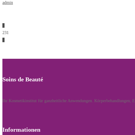
admin
0
231
0
Soins de Beauté
Ihr Kosmetikinstitut für ganzheitliche Anwendungen. Körperbehandlungen, En
Informationen