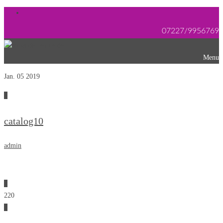
07227/9956769
Menu
Jan. 05
2019
0
catalog10
admin
0
220
0