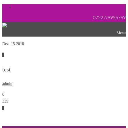
07227/9956769
Menu
Dez. 15
2018
0
test
admin
0
339
0