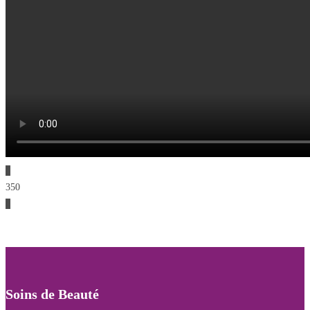
0
350
0
Soins de Beauté