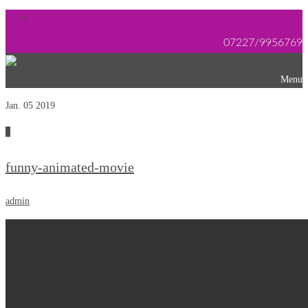
07227/9956769
Menu
Jan. 05
2019
0
funny-animated-movie
admin