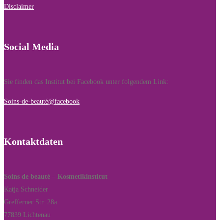
Disclaimer
Social Media
Sie finden das Institut bei Facebook unter folgendem Link:
Soins-de-beauté@facebook
Kontaktdaten
Soins de beauté – Kosmetikinstitut
Katja Schneider
Grefferner Str. 28a
77839 Lichtenau