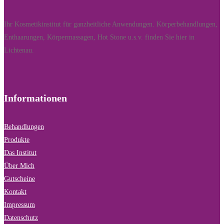
Ihr Kosmetikinstitut für ganzheitliche Anwendungen. Körperbehandlungen,
Enthaarungen, Körpermassagen, Hot Stone u.s.v. finden Sie hier in
Lichtenau.
Informationen
Behandlungen
Produkte
Das Institut
Über Mich
Gutscheine
Kontakt
Impressum
Datenschutz