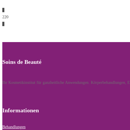
0
220
0
Soins de Beauté
Ihr Kosmetikinstitut für ganzheitliche Anwendungen. Körperbehandlungen, En
Informationen
Behandlungen