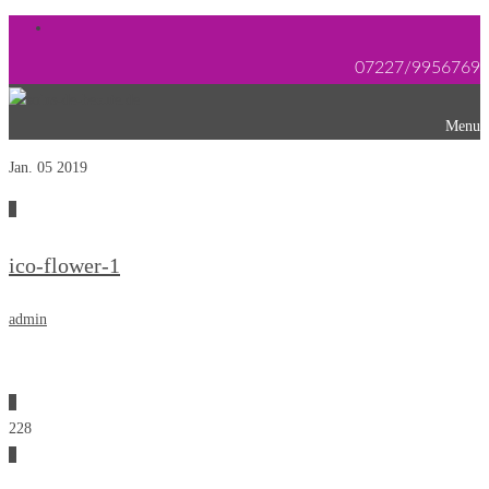
07227/9956769
Menu
Jan. 05
2019
0
ico-flower-1
admin
0
228
0