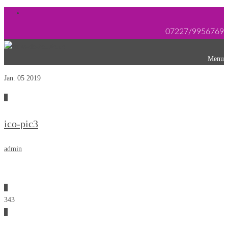
07227/9956769
Menu
Jan. 05
2019
0
ico-pic3
admin
0
343
0