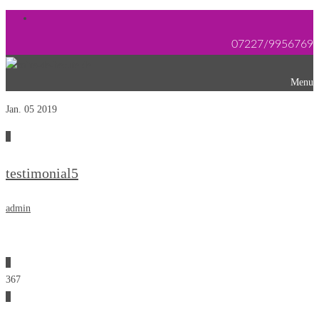
07227/9956769
Menu
Jan. 05
2019
0
testimonial5
admin
0
367
0